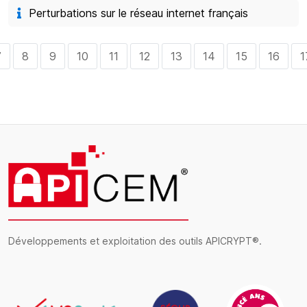
Perturbations sur le réseau internet français
7
8
9
10
11
12
13
14
15
16
1
Développements et exploitation des outils APICRYPT®.