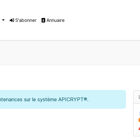
®
S'abonner
Annuaire
maintenances sur le système APICRYPT®.