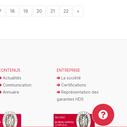
7
18
19
20
21
22
»
CONTENUS
ENTREPRISE
Actualités
La société
Communication
Certifications
Annuaire
Représentation des
garanties HDS
Bes