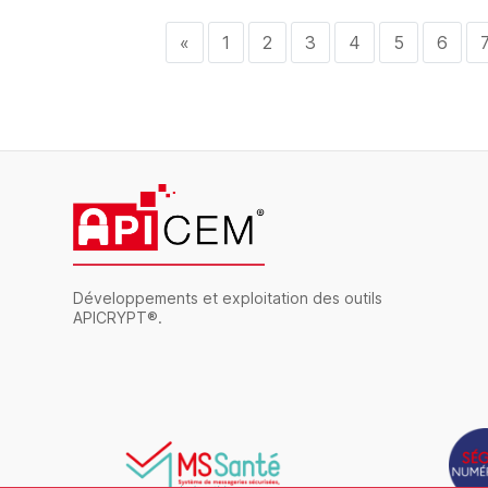
«
1
2
3
4
5
6
Développements et exploitation des outils
APICRYPT®.