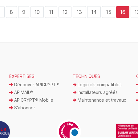
7
8
9
10
11
12
13
14
15
16
1
EXPERTISES
TECHNIQUES
Découvrir APICRYPT®
Logiciels compatibles
APIMAIL®
Installateurs agréés
APICRYPT® Mobile
Maintenance et travaux
S'abonner