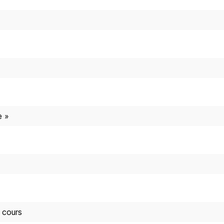
e »
 cours