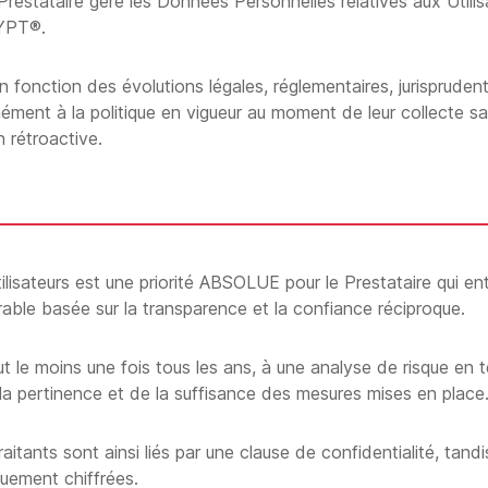
restataire gère les Données Personnelles relatives aux Utilis
RYPT®.
 fonction des évolutions légales, réglementaires, jurisprude
ément à la politique en vigueur au moment de leur collecte sau
n rétroactive.
isateurs est une priorité ABSOLUE pour le Prestataire qui ente
able basée sur la transparence et la confiance réciproque.
ut le moins une fois tous les ans, à une analyse de risque e
de la pertinence et de la suffisance des mesures mises en place
tants sont ainsi liés par une clause de confidentialité, tand
quement chiffrées.