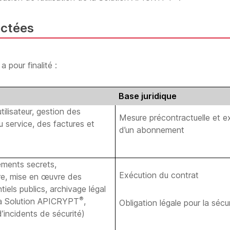
ectées
 pour finalité :
Base juridique
ilisateur, gestion des
Mesure précontractuelle et e
u service, des factures et
d’un abonnement
éments secrets,
Exécution du contrat
ire, mise en œuvre des
iels publics, archivage légal
®
 la Solution APICRYPT
,
Obligation légale pour la séc
d’incidents de sécurité)