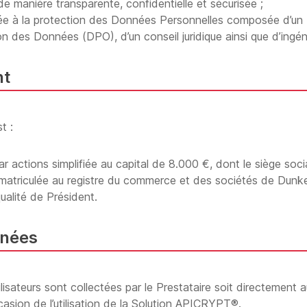
e manière transparente, confidentielle et sécurisée ;
iée à la protection des Données Personnelles composée d’un
on des Données (DPO), d’un conseil juridique ainsi que d’ingén
nt
t :
r actions simplifiée au capital de 8.000 €, dont le siège soci
atriculée au registre du commerce et des sociétés de Dunke
alité de Président.
nnées
ateurs sont collectées par le Prestataire soit directement aup
’occasion de l’utilisation de la Solution APICRYPT®.